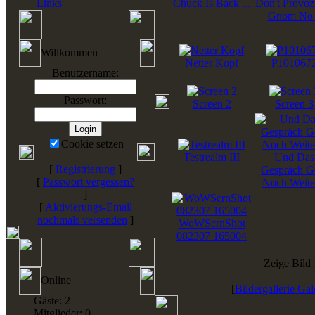
Links
Chuck Is Back ...
Don't Provozi
Gnom No
Willkommen
Netter Kopf
P101067
Benutzername:
Passwort:
Screen 2
Screen 3
Cookie setzen
Testrealm III
Und Das
[
Registrierung
]
Gespräch G
[
Passwort vergessen?
Noch Weiter
]
[
Aktivierungs-Email
nochmals versenden
]
WoWScrnShot
082307 165004
Zeige Bild 
Online
[
Bildergallerie Gal
Gäste: 2
Mitglieder: 0