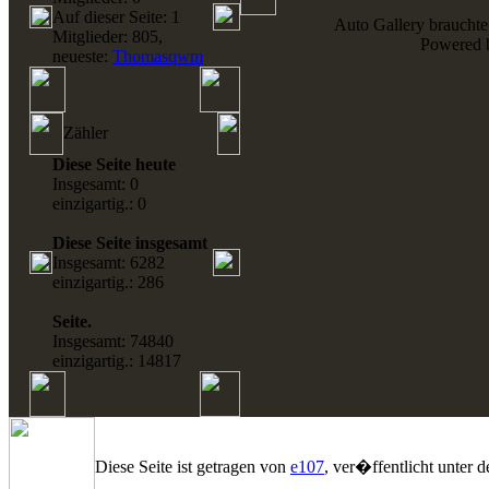
Auf dieser Seite: 1
Auto Gallery brauchte
Mitglieder: 805,
Powered
neueste:
Thomasqwm
Zähler
Diese Seite heute
Insgesamt: 0
einzigartig.: 0
Diese Seite insgesamt
Insgesamt: 6282
einzigartig.: 286
Seite.
Insgesamt: 74840
einzigartig.: 14817
Diese Seite ist getragen von
e107
, ver�ffentlicht unter