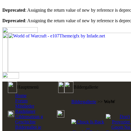
Deprecated
: Assigning the return value of new by reference is depre
Deprecated
: Assigning the return value of new by reference is depre
Hauptmenü
Bildergallerie
Home
Forum
Bildergallerie
>>
WoW
Mitglieder
Raidplaner
Gildensatzun g
Geschichte
Bildergaller ie